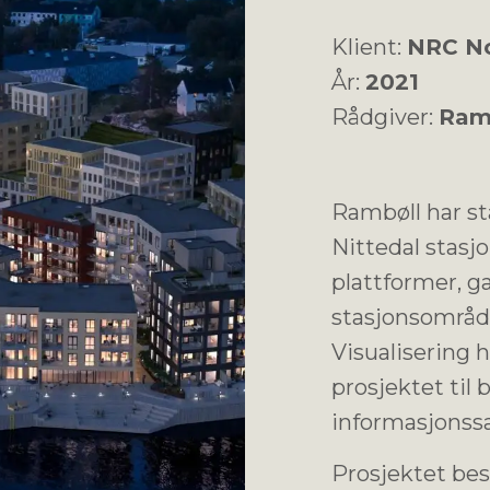
Klient:
NRC N
År:
2021
Rådgiver:
Ram
Rambøll har st
Nittedal stasj
plattformer, g
stasjonsområde
Visualisering h
prosjektet til 
informasjons
Prosjektet bes