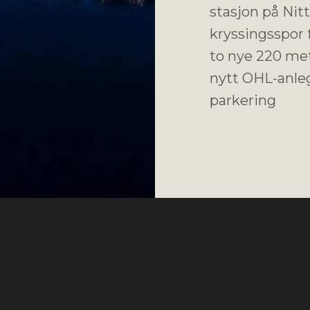
stasjon på Nitt
kryssingsspor 
to nye 220 met
nytt OHL-anle
parkering