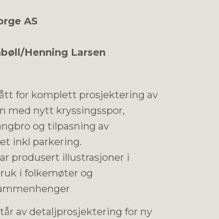
orge AS
bøll/Henning Larsen
ått for komplett prosjektering av
on med nytt kryssingsspor,
angbro og tilpasning av
t inkl parkering.
ar produsert illustrasjoner i
bruk i folkemøter og
sammenhenger
tår av detaljprosjektering for ny