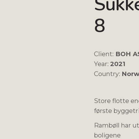
Sukke
8
Client:
BOH A
Year:
2021
Country:
Norw
Store flotte e
første byggetr
Rambøll har utf
boligene