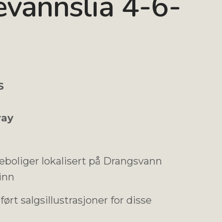
vannslia 4-6-
S
ay
neboliger lokalisert på Drangsvann
inn
ørt salgsillustrasjoner for disse