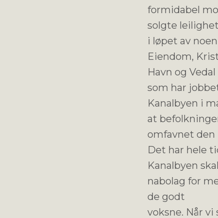
formidabel mo
solgte leilighe
i løpet av noen
Eiendom, Kris
Havn og Vedal 
som har jobb
Kanalbyen i ma
at befolkning
omfavnet den n
Det har hele ti
Kanalbyen skal 
nabolag for men
de godt
voksne. Når vi 