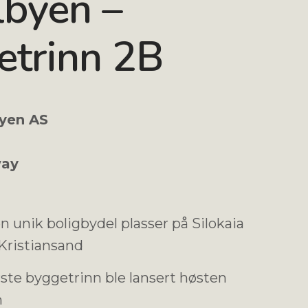
lbyen –
etrinn 2B
yen AS
ay
n unik boligbydel plasser på Silokaia
Kristiansand
ste byggetrinn ble lansert høsten
n