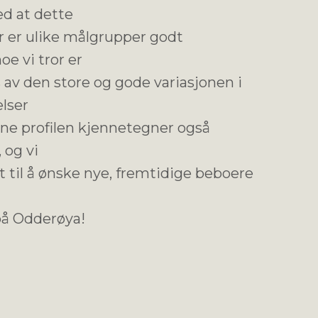
d at dette
Her er ulike målgrupper godt
oe vi tror er
av den store og gode variasjonen i
elser
nne profilen kjennetegner også
 og vi
t til å ønske nye, fremtidige beboere
på Odderøya!