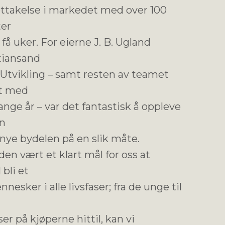
ttakelse i markedet med over 100
ter
 få uker. For eierne J. B. Ugland
tiansand
Utvikling – samt resten av teamet
et med
nge år – var det fantastisk å oppleve
en
ye bydelen på en slik måte.
den vært et klart mål for oss at
bli et
nesker i alle livsfaser; fra de unge til
ser på kjøperne hittil, kan vi